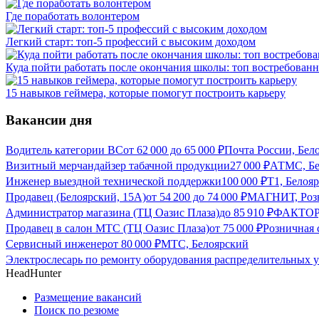
Где поработать волонтером
Легкий старт: топ-5 профессий с высоким доходом
Куда пойти работать после окончания школы: топ востребован
15 навыков геймера, которые помогут построить карьеру
Вакансии дня
Водитель категории ВС
от
62 000
до
65 000
₽
Почта России, Бел
Визитный мерчандайзер табачной продукции
27 000
₽
АТМС, Бе
Инженер выездной технической поддержки
100 000
₽
Т1, Белоя
Продавец (Белоярский, 15А)
от
54 200
до
74 000
₽
МАГНИТ, Розн
Администратор магазина (ТЦ Оазис Плаза)
до
85 910
₽
ФАКТОР,
Продавец в салон МТС (ТЦ Оазис Плаза)
от
75 000
₽
Розничная 
Сервисный инженер
от
80 000
₽
МТС, Белоярский
Электрослесарь по ремонту оборудования распределительных у
HeadHunter
Размещение вакансий
Поиск по резюме