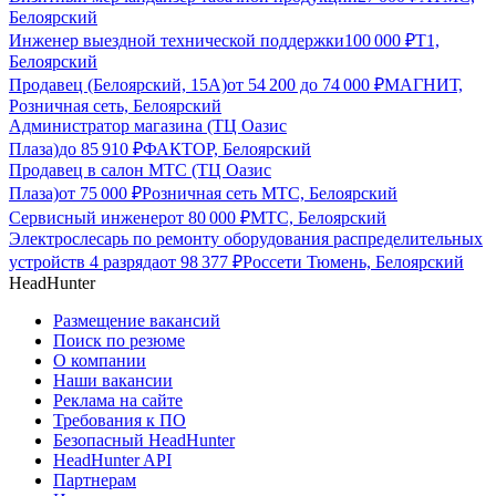
Белоярский
Инженер выездной технической поддержки
100 000
₽
Т1,
Белоярский
Продавец (Белоярский, 15А)
от
54 200
до
74 000
₽
МАГНИТ,
Розничная сеть, Белоярский
Администратор магазина (ТЦ Оазис
Плаза)
до
85 910
₽
ФАКТОР, Белоярский
Продавец в салон МТС (ТЦ Оазис
Плаза)
от
75 000
₽
Розничная сеть МТС, Белоярский
Сервисный инженер
от
80 000
₽
МТС, Белоярский
Электрослесарь по ремонту оборудования распределительных
устройств 4 разряда
от
98 377
₽
Россети Тюмень, Белоярский
HeadHunter
Размещение вакансий
Поиск по резюме
О компании
Наши вакансии
Реклама на сайте
Требования к ПО
Безопасный HeadHunter
HeadHunter API
Партнерам