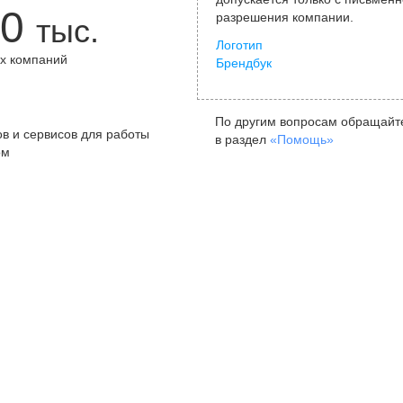
0
разрешения компании.
тыс.
Логотип
х компаний
Брендбук
+
По другим вопросам обращайт
в и сервисов для работы
в раздел
«Помощь»
ом
Санкт-Петербург
Я
ул. Жуковского, д. 19, особняк
ул