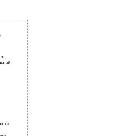
р
ru,
льний
 сети
ого