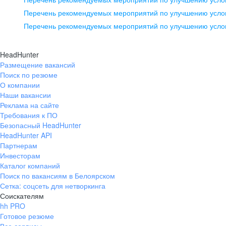
pr@ural.hh.ru
Перечень рекомендуемых мероприятий по улучшению услов
Перечень рекомендуемых мероприятий по улучшению усло
Новосибирск
ул. Большевистская, д. 35,
HeadHunter
помещение 21
Размещение вакансий
Поиск по резюме
+7 383 207-94-64
О компании
pr@nsk.hh.ru
Наши вакансии
Реклама на сайте
Требования к ПО
Безопасный HeadHunter
HeadHunter API
Партнерам
Инвесторам
Каталог компаний
Поиск по вакансиям в Белоярском
Сетка: соцсеть для нетворкинга
Соискателям
hh PRO
Готовое резюме