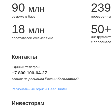
90
239
млн
резюме в базе
проверенны
18
50
млн
инструменто
посетителей ежемесячно
с персонал
Контакты
Единый телефон
+7 800 100-64-27
звонок из регионов России бесплатный
Региональные офисы HeadHunter
Москва
Инвесторам
внутригородская территория