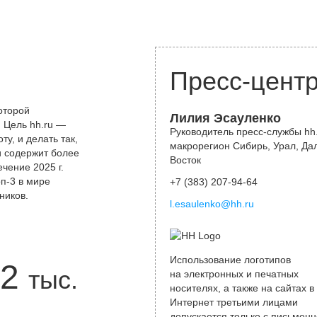
Пресс-цент
оторой
Лилия Эсауленко
 Цель hh.ru —
Руководитель пресс-службы hh.
у, и делать так,
макрорегион Сибирь, Урал, Да
и содержит более
Восток
чение 2025 г.
оп-3 в мире
+7 (383) 207-94-64
ников.
l.esaulenko@hh.ru
Использование логотипов
2
тыс.
на электронных и печатных
носителях, а также на сайтах в
Интернет третьими лицами
допускается только с письменн