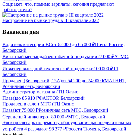
Соцпакет: что, помимо зарплаты, сегодня предлагают
работодатели?
Настроение на рынке труда в III квартале 2022
Вакансии дня
Водитель категории ВС
от
62 000
до
65 000
₽
Почта России,
Белоярский
Визитный мерчандайзер табачной продукции
27 000
₽
АТМС,
Белоярский
Инженер выездной технической поддержки
100 000
₽
Т1,
Белоярский
Продавец (Белоярский, 15А)
от
54 200
до
74 000
₽
МАГНИТ,
Розничная сеть, Белоярский
Администратор магазина (ТЦ Оазис
Плаза)
до
85 910
₽
ФАКТОР, Белоярский
Продавец в салон МТС (ТЦ Оазис
Плаза)
от
75 000
₽
Розничная сеть МТС, Белоярский
Сервисный инженер
от
80 000
₽
МТС, Белоярский
Электрослесарь по ремонту оборудования распределительных
устройств 4 разряда
от
98 377
₽
Россети Тюмень, Белоярский
HeadHunter