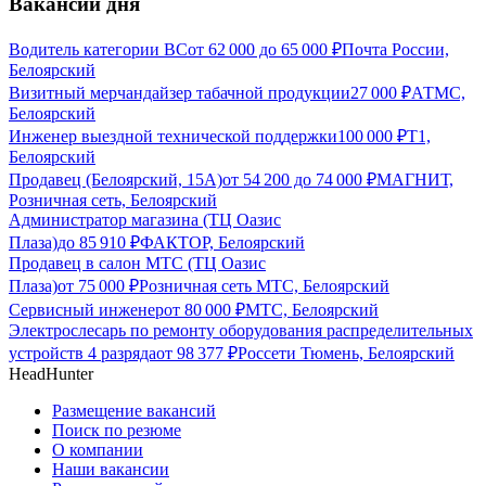
Вакансии дня
Водитель категории ВС
от
62 000
до
65 000
₽
Почта России,
Белоярский
Визитный мерчандайзер табачной продукции
27 000
₽
АТМС,
Белоярский
Инженер выездной технической поддержки
100 000
₽
Т1,
Белоярский
Продавец (Белоярский, 15А)
от
54 200
до
74 000
₽
МАГНИТ,
Розничная сеть, Белоярский
Администратор магазина (ТЦ Оазис
Плаза)
до
85 910
₽
ФАКТОР, Белоярский
Продавец в салон МТС (ТЦ Оазис
Плаза)
от
75 000
₽
Розничная сеть МТС, Белоярский
Сервисный инженер
от
80 000
₽
МТС, Белоярский
Электрослесарь по ремонту оборудования распределительных
устройств 4 разряда
от
98 377
₽
Россети Тюмень, Белоярский
HeadHunter
Размещение вакансий
Поиск по резюме
О компании
Наши вакансии