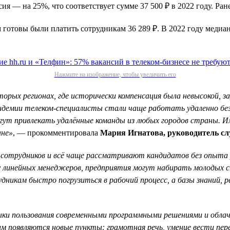
я — на 25%, что соответствует сумме 37 500 ₽ в 2022 году. Ран
м готовы были платить сотрудникам 36 289 ₽. В 2022 году медиа
Нажмите на изображение, чтобы увеличить его
торых регионах, где исторически компенсация была невысокой, з
демии телеком-специалисты стали чаще работать удаленно без 
гут привлекать удалённые команды из любых городов страны. И
ане»
, — прокомментировала
Мария Игнатова, руководитель сл
 сотрудников и всё чаще рассматривают кандидатов без опыта
у линейных менеджеров, предприятия могут набирать молодых сп
икам быстро погрузиться в рабочий процесс, а базы знаний, 
выки пользования современными программными решениями и обла
м появляются новые пункты: грамотная речь, умение вести пере