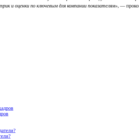
трик и оценки по ключевым для компании показателям»
, — прок
дров
тели?