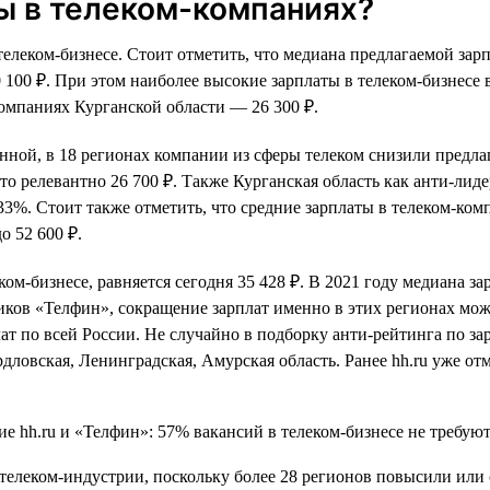
ы в телеком-компаниях?
телеком-бизнесе. Стоит отметить, что медиана предлагаемой зар
 40 100 ₽. При этом наиболее высокие зарплаты в телеком-бизнес
компаниях Курганской области — 26 300 ₽.
менной, в 18 регионах компании из сферы телеком снизили предл
о релевантно 26 700 ₽. Также Курганская область как анти-лиде
33%. Стоит также отметить, что средние зарплаты в телеком-ко
о 52 600 ₽.
ком-бизнесе, равняется сегодня 35 428 ₽. В 2021 году медиана за
ков «Телфин», сокращение зарплат именно в этих регионах мож
т по всей России. Не случайно в подборку анти-рейтинга по за
дловская, Ленинградская, Амурская область. Ранее hh.ru уже от
 телеком-индустрии, поскольку более 28 регионов повысили или