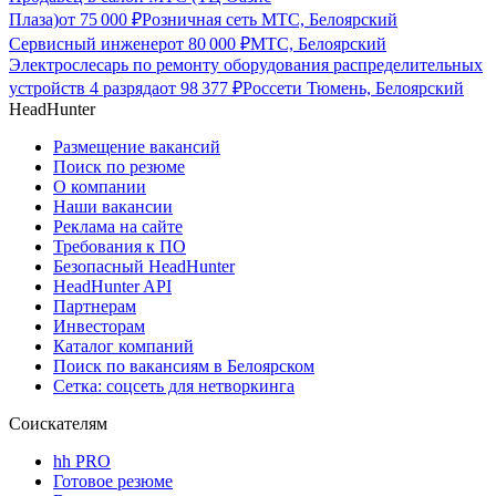
Плаза)
от
75 000
₽
Розничная сеть МТС, Белоярский
Сервисный инженер
от
80 000
₽
МТС, Белоярский
Электрослесарь по ремонту оборудования распределительных
устройств 4 разряда
от
98 377
₽
Россети Тюмень, Белоярский
HeadHunter
Размещение вакансий
Поиск по резюме
О компании
Наши вакансии
Реклама на сайте
Требования к ПО
Безопасный HeadHunter
HeadHunter API
Партнерам
Инвесторам
Каталог компаний
Поиск по вакансиям в Белоярском
Сетка: соцсеть для нетворкинга
Соискателям
hh PRO
Готовое резюме