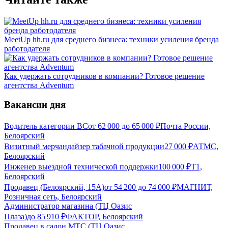
MeetUp hh.ru для среднего бизнеса: техники усиления бренда
работодателя
Как удержать сотрудников в компании? Готовое решение
агентства Adventum
Вакансии дня
Водитель категории ВС
от
62 000
до
65 000
₽
Почта России,
Белоярский
Визитный мерчандайзер табачной продукции
27 000
₽
АТМС,
Белоярский
Инженер выездной технической поддержки
100 000
₽
Т1,
Белоярский
Продавец (Белоярский, 15А)
от
54 200
до
74 000
₽
МАГНИТ,
Розничная сеть, Белоярский
Администратор магазина (ТЦ Оазис
Плаза)
до
85 910
₽
ФАКТОР, Белоярский
Продавец в салон МТС (ТЦ Оазис