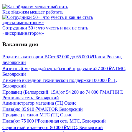
Как эйджизм мешает работать
Сотрудники 50+: что учесть и как не стать
«дискриминатором»
Вакансии дня
Водитель категории ВС
от
62 000
до
65 000
₽
Почта России,
Белоярский
Визитный мерчандайзер табачной продукции
27 000
₽
АТМС,
Белоярский
Инженер выездной технической поддержки
100 000
₽
Т1,
Белоярский
Продавец (Белоярский, 15А)
от
54 200
до
74 000
₽
МАГНИТ,
Розничная сеть, Белоярский
Администратор магазина (ТЦ Оазис
Плаза)
до
85 910
₽
ФАКТОР, Белоярский
Продавец в салон МТС (ТЦ Оазис
Плаза)
от
75 000
₽
Розничная сеть МТС, Белоярский
Сервисный инженер
от
80 000
₽
МТС, Белоярский