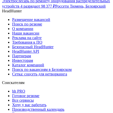
Электрослесарь по ремонту оборудования распределительных
устройств 4 разряда
от
98 377
₽
Россети Тюмень, Белоярский
HeadHunter
Размещение вакансий
Поиск по резюме
О компании
Наши вакансии
Реклама на сайте
Требования к ПО
Безопасный HeadHunter
HeadHunter API
Партнерам
Инвесторам
Каталог компаний
Поиск по вакансиям в Белоярском
Сетка: соцсеть для нетворкинга
Соискателям
hh PRO
Готовое резюме
Все сервисы
Хочу у вас работать
Производственный календарь