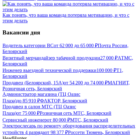
Как понять, что ваша команда потеряла мотивацию, и что с
этим делать
Вакансии дня
Водитель категории ВС
от
62 000
до
65 000
₽
Почта России,
Белоярский
Визитный мерчандайзер табачной продукции
27 000
₽
АТМС,
Белоярский
Инженер выездной технической поддержки
100 000
₽
Т1,
Белоярский
Продавец (Белоярский, 15А)
от
54 200
до
74 000
₽
МАГНИТ,
Розничная сеть, Белоярский
Администратор магазина (ТЦ Оазис
Плаза)
до
85 910
₽
ФАКТОР, Белоярский
Продавец в салон МТС (ТЦ Оазис
Плаза)
от
75 000
₽
Розничная сеть МТС, Белоярский
Сервисный инженер
от
80 000
₽
МТС, Белоярский
Электрослесарь по ремонту оборудования распределительных
устройств 4 разряда
от
98 377
₽
Россети Тюмень, Белоярский
HeadHunter