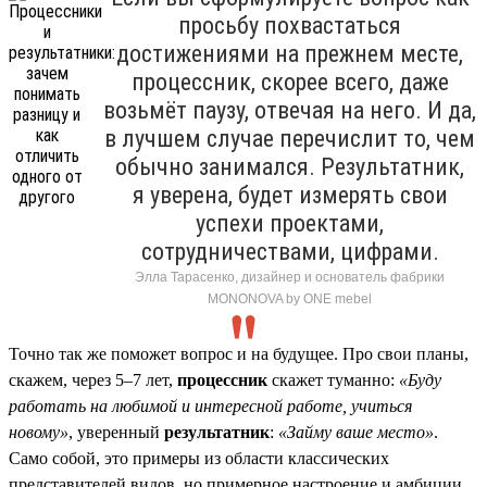
просьбу похвастаться
достижениями на прежнем месте,
процессник, скорее всего, даже
возьмёт паузу, отвечая на него. И да,
в лучшем случае перечислит то, чем
обычно занимался. Результатник,
я уверена, будет измерять свои
успехи проектами,
сотрудничествами, цифрами.
Элла Тарасенко, дизайнер и основатель фабрики
MONONOVA by ONE mebel
Точно так же поможет вопрос и на будущее. Про свои планы,
скажем, через 5–7 лет,
процессник
скажет туманно:
«Буду
работать на любимой и интересной работе, учиться
новому»
, уверенный
результатник
:
«Займу ваше место»
.
Само собой, это примеры из области классических
представителей видов, но примерное настроение и амбиции