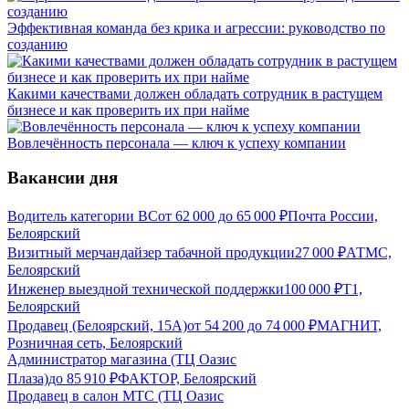
Эффективная команда без крика и агрессии: руководство по
созданию
Какими качествами должен обладать сотрудник в растущем
бизнесе и как проверить их при найме
Вовлечённость персонала — ключ к успеху компании
Вакансии дня
Водитель категории ВС
от
62 000
до
65 000
₽
Почта России,
Белоярский
Визитный мерчандайзер табачной продукции
27 000
₽
АТМС,
Белоярский
Инженер выездной технической поддержки
100 000
₽
Т1,
Белоярский
Продавец (Белоярский, 15А)
от
54 200
до
74 000
₽
МАГНИТ,
Розничная сеть, Белоярский
Администратор магазина (ТЦ Оазис
Плаза)
до
85 910
₽
ФАКТОР, Белоярский
Продавец в салон МТС (ТЦ Оазис