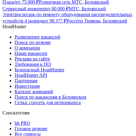
Плаза)
от
75 000
₽
Розничная сеть МТС, Белоярский
Сервисный инженер
от
80 000
₽
МТС, Белоярский
Электрослесарь по ремонту оборудования распределительных
устройств 4 разряда
от
98 377
₽
Россети Тюмень, Белоярский
HeadHunter
Размещение вакансий
Поиск по резюме
О компании
Наши вакансии
Реклама на сайте
Требования к ПО
Безопасный HeadHunter
HeadHunter API
Партнерам
Инвесторам
Каталог компаний
Поиск по вакансиям в Белоярском
Сетка: соцсеть для нетворкинга
Соискателям
hh PRO
Готовое резюме
Все сервисы