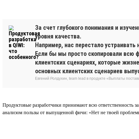
За счет глубокого понимания и изуче
уровня качества.
Например, нас перестало устраивать 
Если бы мы просто скопировали всю ф
клиентских сценариях, которые жизн
основных клиентских сценариев выпус
Евгений Ролдухин, team lead в продукте «Выплаты поста
Продуктовые разработчики принимают всю ответственность за до
анализом пользы от выпущенной фичи: «Нет не твоей проблемы,