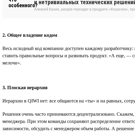
и нетривиальных технических решени
Алексей Казин, people-manager в продукте «Кошелек», п
2. Общее владение кодом
Весь исходный код компании доступен каждому разработчику: м
ставить правильные вопросы и развивать продукт. «А еще, — 
мелочи».
3. Плоская иерархия
Иерархии в QIWI нет: все общаются на «ты» и на равных, сотр
Решения очень часто принимаются децентрализовано. Скажем, ес
менеджера. При этом команды сохраняют распределение ответс
зависимости, обсудить с менеджером объем работы. А решение