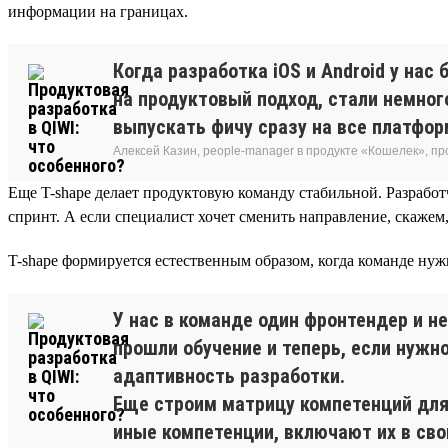
информации на границах.
Когда разработка iOS и Android у на
на продуктовый подход, стали немног
выпускать фичу сразу на все платфор
Алексей Казин, people-manager в продукте «Кошелек», п
Еще T-shape делает продуктовую команду стабильной. Разрабо
спринт. А если специалист хочет сменить направление, скажем, 
T-shape формируется естественным образом, когда команде нуж
У нас в команде один фронтендер и н
прошли обучение и теперь, если нужн
адаптивность разработки.
Еще строим матрицу компетенций для 
иные компетенции, включают их в сво