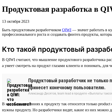
Продуктовая разработка в QI
13 октября 2023
Быть продуктовым разработчиком
QIWI
— значит работать в к
профессионального роста и создавать финтех-продукты, котор
Кто такой продуктовый разраб
В QIWI считают, что мышление продуктового разработчика расш
а умеет смотреть на продукт глазами клиента и понимать, для ч
Продуктовый разработчик не только п
принесет конечному пользователю.
Александр Десятов, team lead в продукте «Выплаты таксо
В каких-то компаниях к продукту так относится только product
нужны продукту. Но разработчики видят, какие из них можно д