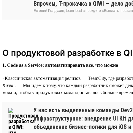
Впрочем, T-прокачка в QIWI — дело д
Евгений Ролдухин, team lead в продукте «Выплаты поста
О продуктовой разработке в Q
1. Code as a Service: автоматизировать все, что можно
«Классическая автоматизация релизов — TeamCity, где разраб
Казин.
— Мы идем к тому, что каждый разработчик сможет делат
можно, чтобы у продуктовых команд оставалось больше времени
У нас есть выделенные команды Dev2
инфраструктурное: внедрение UI Kit 
объединение бизнес-логики для iOS и 