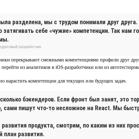
с была разделена, мы с трудом понимали друг друг
о затягивать себе «чужие» компетенции. Так нам г
мы.
родуктовый разработчик
тчики перекрывают смежными компетенциями профили друг друга,
перейти из аналитиков в iOS-разработчики или из автотестирован
но нарастить компетенции для текущих или будущих задач.
есколько бэкендеров. Если фронт был занят, это т
о, сами пишут что-то несложное на React. Мы бы
развития продукта, смотрим, по каким из них прос
й план развития.