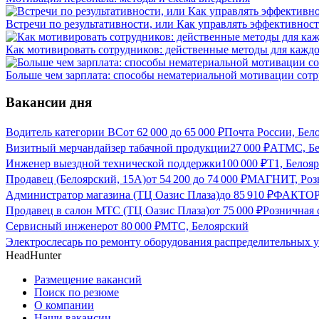
Встречи по результативности, или Как управлять эффективнос
Как мотивировать сотрудников: действенные методы для каждо
Больше чем зарплата: способы нематериальной мотивации сот
Вакансии дня
Водитель категории ВС
от
62 000
до
65 000
₽
Почта России, Бел
Визитный мерчандайзер табачной продукции
27 000
₽
АТМС, Бе
Инженер выездной технической поддержки
100 000
₽
Т1, Белоя
Продавец (Белоярский, 15А)
от
54 200
до
74 000
₽
МАГНИТ, Розн
Администратор магазина (ТЦ Оазис Плаза)
до
85 910
₽
ФАКТОР,
Продавец в салон МТС (ТЦ Оазис Плаза)
от
75 000
₽
Розничная 
Сервисный инженер
от
80 000
₽
МТС, Белоярский
Электрослесарь по ремонту оборудования распределительных у
HeadHunter
Размещение вакансий
Поиск по резюме
О компании
Наши вакансии