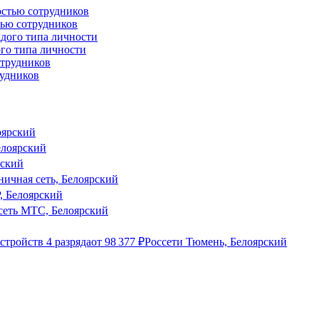
тью сотрудников
го типа личности
рудников
оярский
лоярский
рский
ичная сеть, Белоярский
 Белоярский
сеть МТС, Белоярский
стройств 4 разряда
от
98 377
₽
Россети Тюмень, Белоярский