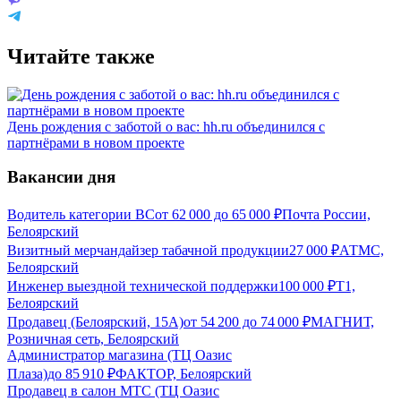
Читайте также
День рождения с заботой о вас: hh.ru объединился с
партнёрами в новом проекте
Вакансии дня
Водитель категории ВС
от
62 000
до
65 000
₽
Почта России,
Белоярский
Визитный мерчандайзер табачной продукции
27 000
₽
АТМС,
Белоярский
Инженер выездной технической поддержки
100 000
₽
Т1,
Белоярский
Продавец (Белоярский, 15А)
от
54 200
до
74 000
₽
МАГНИТ,
Розничная сеть, Белоярский
Администратор магазина (ТЦ Оазис
Плаза)
до
85 910
₽
ФАКТОР, Белоярский
Продавец в салон МТС (ТЦ Оазис