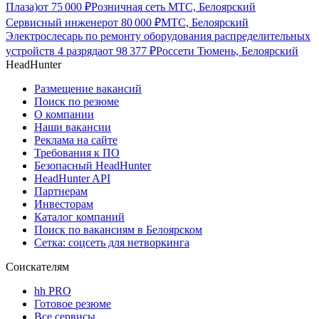
Плаза)
от
75 000
₽
Розничная сеть МТС, Белоярский
Сервисный инженер
от
80 000
₽
МТС, Белоярский
Электрослесарь по ремонту оборудования распределительных
устройств 4 разряда
от
98 377
₽
Россети Тюмень, Белоярский
HeadHunter
Размещение вакансий
Поиск по резюме
О компании
Наши вакансии
Реклама на сайте
Требования к ПО
Безопасный HeadHunter
HeadHunter API
Партнерам
Инвесторам
Каталог компаний
Поиск по вакансиям в Белоярском
Сетка: соцсеть для нетворкинга
Соискателям
hh PRO
Готовое резюме
Все сервисы