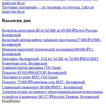
Трудовые отношения — от договора до отпуска. Гайд от
юристов hh.ru
Вакансии дня
Водитель категории ВС
от
62 000
до
65 000
₽
Почта России,
Белоярский
Визитный мерчандайзер табачной продукции
27 000
₽
АТМС,
Белоярский
Инженер выездной технической поддержки
100 000
₽
Т1,
Белоярский
Продавец (Белоярский, 15А)
от
54 200
до
74 000
₽
МАГНИТ,
Розничная сеть, Белоярский
Администратор магазина (ТЦ Оазис
Плаза)
до
85 910
₽
ФАКТОР, Белоярский
Продавец в салон МТС (ТЦ Оазис
Плаза)
от
75 000
₽
Розничная сеть МТС, Белоярский
Сервисный инженер
от
80 000
₽
МТС, Белоярский
Электрослесарь по ремонту оборудования распределительных
устройств 4 разряда
от
98 377
₽
Россети Тюмень, Белоярский
HeadHunter