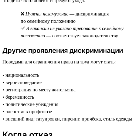
что дети часто болеют и требуют ухода.
❌
Нужны незамужние
— дискриминация
по семейному положению
✅
В вакансии не указано требование к семейному
положению
— соответствует законодательству
Другие проявления дискриминации
Поводами для ограничения права на труд могут стать:
• национальность
• вероисповедание
• регистрация по месту жительства
• беременность
• политические убеждения
• членство в профсоюзе
• внешний вид: татуировки, пирсинг, причёска, стиль одежды
Когда отказ