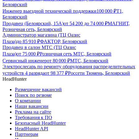
Белоярский
Инженер выездной технической поддержки
100 000
₽
Т1,
Белоярский
Продавец (Белоярский, 15А)
от
54 200
до
74 000
₽
МАГНИТ,
Розничная сеть, Белоярский
Администратор магазина (ТЦ Оазис
Плаза)
до
85 910
₽
ФАКТОР, Белоярский
Продавец в салон МТС (ТЦ Оазис
Плаза)
от
75 000
₽
Розничная сеть МТС, Белоярский
Сервисный инженер
от
80 000
₽
МТС, Белоярский
Электрослесарь по ремонту оборудования распределительных
устройств 4 разряда
от
98 377
₽
Россети Тюмень, Белоярский
HeadHunter
Размещение вакансий
Поиск по резюме
О компании
Наши вакансии
Реклама на сайте
Требования к ПО
Безопасный HeadHunter
HeadHunter API
Партнерам