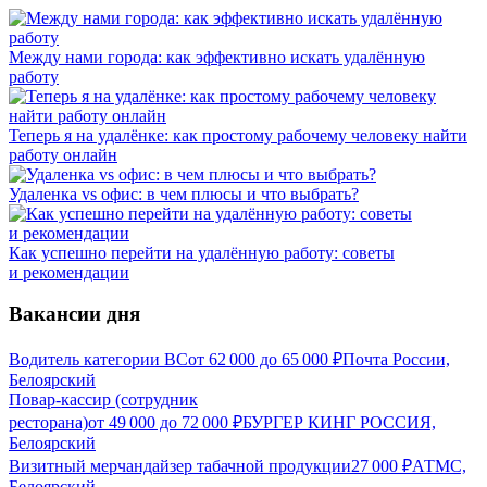
Между нами города: как эффективно искать удалённую
работу
Теперь я на удалёнке: как простому рабочему человеку найти
работу онлайн
Удаленка vs офис: в чем плюсы и что выбрать?
Как успешно перейти на удалённую работу: советы
и рекомендации
Вакансии дня
Водитель категории ВС
от
62 000
до
65 000
₽
Почта России,
Белоярский
Повар-кассир (сотрудник
ресторана)
от
49 000
до
72 000
₽
БУРГЕР КИНГ РОССИЯ,
Белоярский
Визитный мерчандайзер табачной продукции
27 000
₽
АТМС,
Белоярский