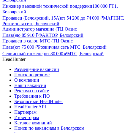
Инженер выездной технической поддержки
100 000
₽
Т1,
Белоярский
Продавец (Белоярский, 15А)
от
54 200
до
74 000
₽
МАГНИТ,
Розничная сеть, Белоярский
Администратор магазина (ТЦ Оазис
Плаза)
до
85 910
₽
ФАКТОР, Белоярский
Продавец в салон МТС (ТЦ Оазис
Плаза)
от
75 000
₽
Розничная сеть МТС, Белоярский
Сервисный инженер
от
80 000
₽
МТС, Белоярский
HeadHunter
Размещение вакансий
Поиск по резюме
О компании
Наши вакансии
Реклама на сайте
Требования к ПО
Безопасный HeadHunter
HeadHunter API
Партнерам
Инвесторам
Каталог компаний
Поиск по вакансиям в Белоярском