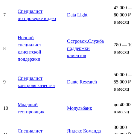
42 000 —
Специалист
7
Data Light
60 000 ₽
по проверке видео
в месяц
Ночной
Островок.Служба
специалист
780 — 10
8
поддержки
клиентской
в месяц
клиентов
поддержки
50 000 —
Специалист
9
Dante Research
55 000 ₽
контроля качества
в месяц
Младший
до 40 000
10
Модульбанк
тестировщик
в месяц
30 000 —
Специалист
Яндекс Команда