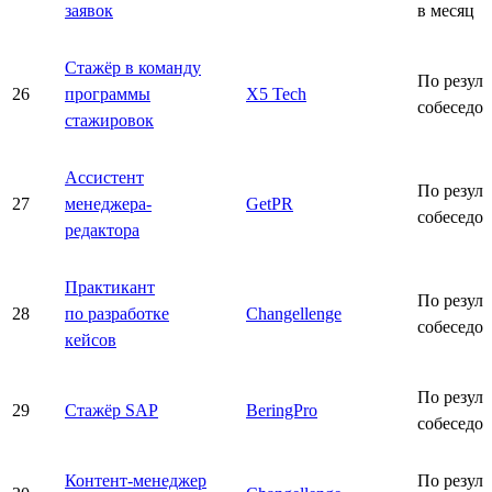
заявок
в месяц
Стажёр в команду
По резуль
26
программы
X5 Tech
собеседо
стажировок
Ассистент
По резуль
27
менеджера-
GetPR
собеседо
редактора
Практикант
По резуль
28
по разработке
Changellenge
собеседо
кейсов
По резуль
29
Стажёр SAP
BeringPro
собеседо
Контент-менеджер
По резуль