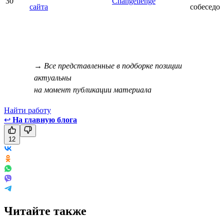
30
Changellenge
сайта
собеседо
→ Все представленные в подборке позиции
актуальны
на момент публикации материала
Найти работу
↩
На главную блога
12
Читайте также