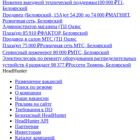
Инженер выездной технической поддержки
100 000
₽
Т1,
Белоярский
Продавец (Белоярский, 15А)
от
54 200
до
74 000
₽
МАГНИТ,
Розничная сеть, Белоярский
Администратор магазина (ТЦ Оазис
Плаза)
до
85 910
₽
ФАКТОР, Белоярский
Продавец в салон МТС (ТЦ Оазис
Плаза)
от
75 000
₽
Розничная сеть МТС, Белоярский
Сервисный инженер
от
80 000
₽
МТС, Белоярский
Электрослесарь по ремонту оборудования распределительных
устройств 4 разряда
от
98 377
₽
Россети Тюмень, Белоярский
HeadHunter
Размещение вакансий
Поиск по резюме
О компании
Наши вакансии
Реклама на сайте
Требования к ПО
Безопасный HeadHunter
HeadHunter API
Партнерам
Инвесторам
Каталог компаний