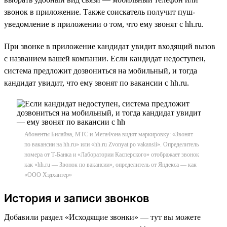
звонок в приложение. Также соискатель получит пуш-
уведомление в приложении о том, что ему звонят с hh.ru.
При звонке в приложение кандидат увидит входящий вызов
с названием вашей компании. Если кандидат недоступен,
система предложит дозвониться на мобильный, и тогда
кандидат увидит, что ему звонят по вакансии с hh.ru.
Абоненты Билайна, МТС и МегаФона видят маркировку: «Звонят
по вакансии на hh.ru» или «hh.ru Zvonyat po vakansii». Определитель
номера от Т-Банка и «Лаборатории Касперского» отображает звонок
как «hh.ru — Звонок по вакансии», определитель от Яндекса — как
«ООО Хэдхантер»
История и записи звонков
Добавили раздел «Исходящие звонки» — тут вы можете