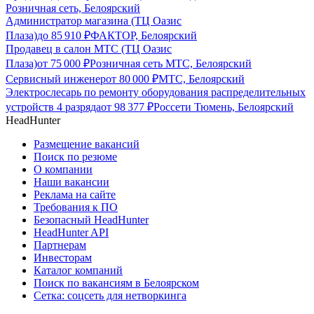
Розничная сеть, Белоярский
Администратор магазина (ТЦ Оазис
Плаза)
до
85 910
₽
ФАКТОР, Белоярский
Продавец в салон МТС (ТЦ Оазис
Плаза)
от
75 000
₽
Розничная сеть МТС, Белоярский
Сервисный инженер
от
80 000
₽
МТС, Белоярский
Электрослесарь по ремонту оборудования распределительных
устройств 4 разряда
от
98 377
₽
Россети Тюмень, Белоярский
HeadHunter
Размещение вакансий
Поиск по резюме
О компании
Наши вакансии
Реклама на сайте
Требования к ПО
Безопасный HeadHunter
HeadHunter API
Партнерам
Инвесторам
Каталог компаний
Поиск по вакансиям в Белоярском
Сетка: соцсеть для нетворкинга