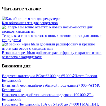
Читайте также
Как обновился чат для рекрутеров
Теперь вам точно ответят: о новых возможностях для звонков
кандидатам
В звонки через hh.ru добавили расшифровку и краткие итоги
разговора с кандидатами
Вакансии дня
Водитель категории ВС
от
62 000
до
65 000
₽
Почта России,
Белоярский
Визитный мерчандайзер табачной продукции
27 000
₽
АТМС,
Белоярский
Инженер выездной технической поддержки
100 000
₽
Т1,
Белоярский
Продавец (Белоярский, 15А)
от
54 200
до
74 000
₽
МАГНИТ,