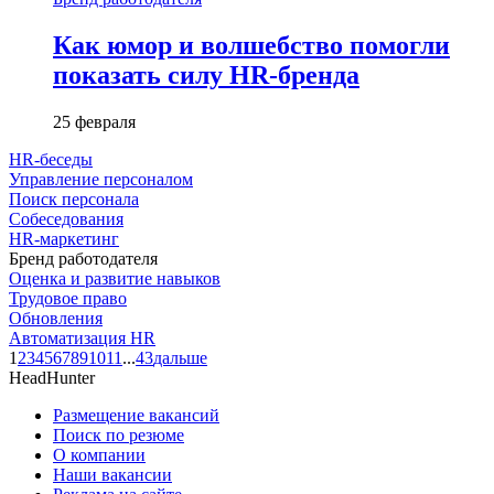
Как юмор и волшебство помогли
показать силу HR-бренда
25 февраля
HR-беседы
Управление персоналом
Поиск персонала
Собеседования
HR-маркетинг
Бренд работодателя
Оценка и развитие навыков
Трудовое право
Обновления
Автоматизация HR
1
2
3
4
5
6
7
8
9
10
11
...
43
дальше
HeadHunter
Размещение вакансий
Поиск по резюме
О компании
Наши вакансии