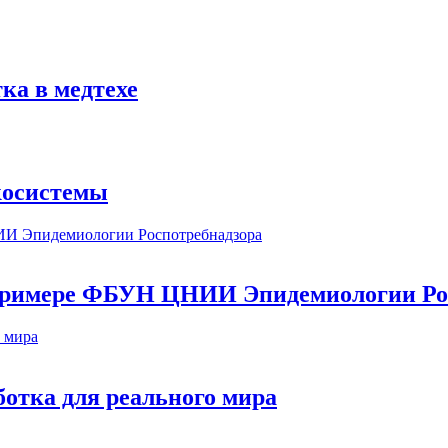
ка в медтехе
косистемы
а примере ФБУН ЦНИИ Эпидемиологии Ро
ботка для реального мира