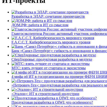
ИТ-проекты
Разработка в ЭЛАР: сочетание преимуществ
ДОМ.РФ: работа в ИТ со смыслом
Главгосэкспертиза России: активный участник цифровиз
F.A.C.C.T. Кибербезопасность мирового уровня
Банк «Санкт-Петербург»: гибкость и инновации в финан
СберЗдоровье: продуктовая разработка в медтехе
МТС: взять лучшее от стартапа и экосистемы
4 мифа об ИТ в госорганизации на примере ФБУН ЦНИИ
«Петрович-Тех»: продуктовая разработка для реального м
«Эталон»: ИТ в строительной индустрии
Продуктовая разработка в QIWI: что особенного?