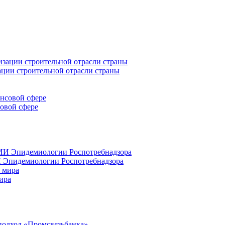
ации строительной отрасли страны
совой сфере
 Эпидемиологии Роспотребнадзора
ира