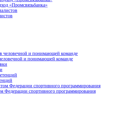
дход «Промсвязьбанка»
листов
 человечной и понимающей команде
и
тенций
м Федерации спортивного программирования