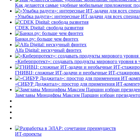
Как делаются самые удобные мобильные приложения: по
«Улыбка радуги»: интересные ИТ-задачи для всех специа
CDEK Digital: свобода развития
Банки.ру: больше чем финтех
Alfa Digital: нескучный финтех
«Киберпротект»: создавать продукты мирового уровня в
ГНИВЦ: сложные ИТ‑задачи и необычные ИТ‑стажировк
«СИБУР Диджитал»: простор для применения ИТ-компе
Замглавы Минцифры Максим Паршин избран президенто
ИТ-проекты