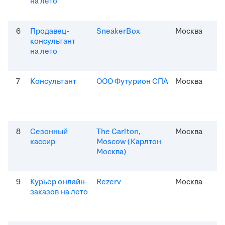
на лето
6
Продавец-
SneakerBox
Москва
консультант
на лето
7
Консультант
ООО Футурион СПА
Москва
8
Сезонный
The Carlton,
Москва
кассир
Moscow (Карлтон
Москва)
9
Курьер онлайн-
Rezerv
Москва
заказов на лето