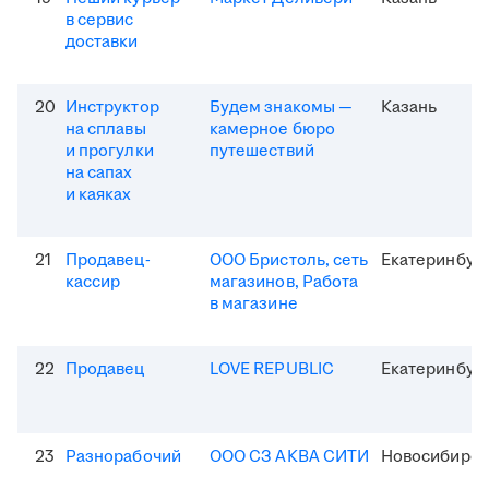
в сервис
доставки
20
Инструктор
Будем знакомы —
Казань
на сплавы
камерное бюро
и прогулки
путешествий
на сапах
и каяках
21
Продавец-
ООО Бристоль, сеть
Екатеринбур
кассир
магазинов, Работа
в магазине
22
Продавец
LOVE REPUBLIC
Екатеринбур
23
Разнорабочий
ООО СЗ АКВА СИТИ
Новосибирск