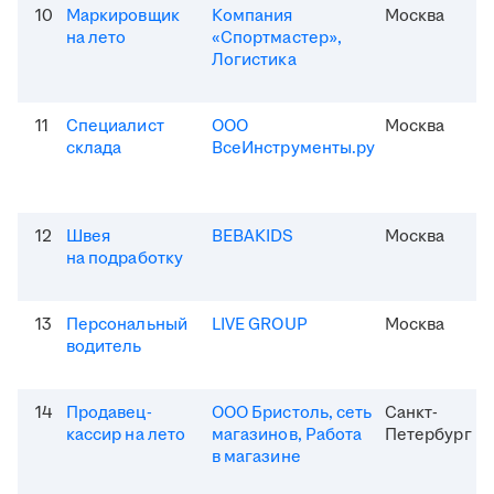
10
Маркировщик
Компания
Москва
на лето
«Спортмастер»,
Логистика
11
Специалист
ООО
Москва
склада
ВсеИнструменты.ру
12
Швея
BEBAKIDS
Москва
на подработку
13
Персональный
LIVE GROUP
Москва
водитель
14
Продавец-
ООО Бристоль, сеть
Санкт-
кассир на лето
магазинов, Работа
Петербург
в магазине