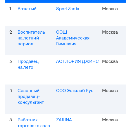
1
Вожатый
SportZania
Москва
2
Воспитатель
СОШ
Москва
на летний
Академическая
период
Гимназия
3
Продавец
АО ГЛОРИЯ ДЖИНС
Москва
на лето
4
Сезонный
ООО Эстилаб Рус
Москва
продавец-
консультант
5
Работник
ZARINA
Москва
торгового зала