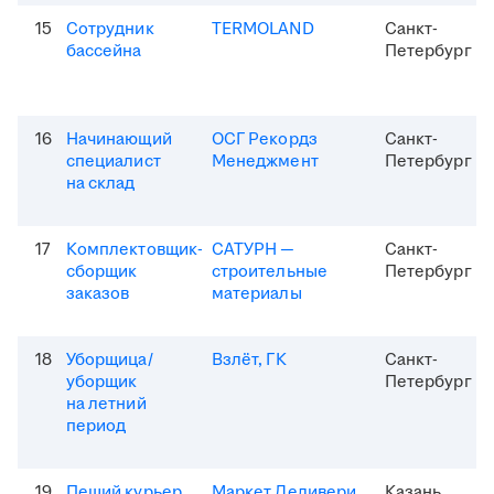
15
Сотрудник
TERMOLAND
Санкт-
бассейна
Петербург
16
Начинающий
ОСГ Рекордз
Санкт-
специалист
Менеджмент
Петербург
на склад
17
Комплектовщик-
САТУРН —
Санкт-
сборщик
строительные
Петербург
заказов
материалы
18
Уборщица/
Взлёт, ГК
Санкт-
уборщик
Петербург
на летний
период
19
Пеший курьер
Маркет Деливери
Казань