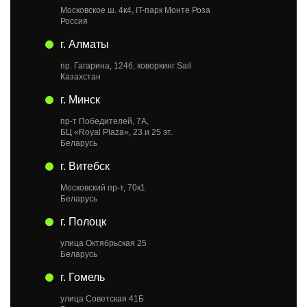
Московское ш. 4к4, IT-парк Монте Роза
Россия
г. Алматы
пр. Гагарина, 124б, коворкинг Sail
Казахстан
г. Минск
пр-т Победителей, 7А,
БЦ «Royal Plaza», 23 и 25 эт.
Беларусь
г. Витебск
Московский пр-т, 70к1
Беларусь
г. Полоцк
улица Октябрьская 25
Беларусь
г. Гомель
улица Советская 41Б