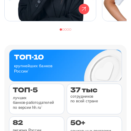
крупнейших банков
1
России
сотрудников
лучших
по всей стране
банков-работодателей
2
по версии hh.ru
региона России
социальных программ