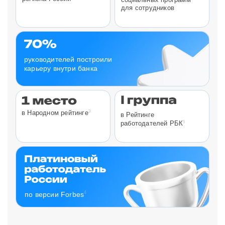
для сотрудников
руководителей построили
карьеру внутри банка
3
в Народном рейтинге
в Рейтинге
5
работодателей РБК
4
по версии Forbes