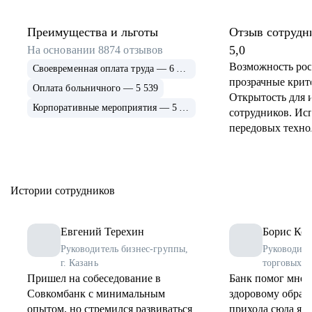
Преимущества и льготы
Отзыв сотрудн
5,0
На основании
8874
отзывов
Возможность рос
Своевременная оплата труда — 6 915
прозрачные крит
Оплата больничного — 5 539
Открытость для 
Корпоративные мероприятия — 5 339
сотрудников. Ис
передовых техно
применение и ра
инструментов. 
соцпрограммы дл
Истории сотрудников
Евгений Терехин
Борис Коз
Руководитель бизнес-группы,
Руководите
г. Казань
торговых о
Пришел на собеседование в
Банк помог мне 
Совкомбанк с минимальным
здоровому образу
опытом, но стремился развиваться
прихода сюда я 