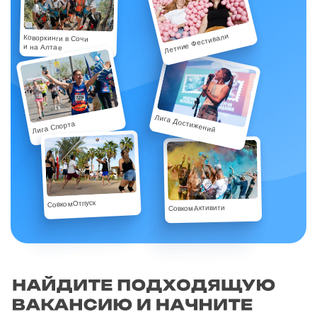
Летние Фестивали
Коворкинги в Сочи
и на Алтае
Лига Достижений
Лига Спорта
СовкомОтпуск
СовкомАктивити