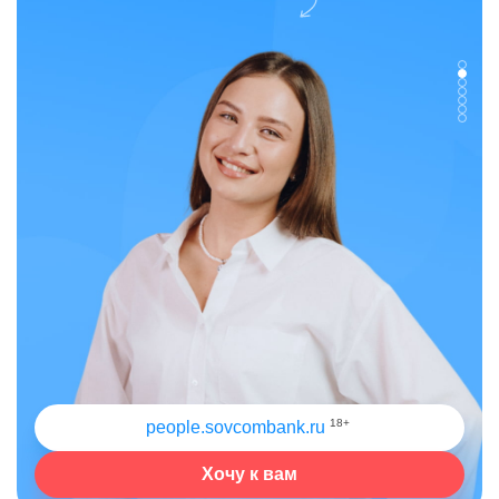
18+
people.sovcombank.ru
Хочу к вам