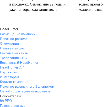
в продажах. Сейчас мне 22 года, и
только время от 
уже полтора года занимаю
коллеги позвали 
должность руководителя.
совместную проб
Постоянно учусь у более опытных
понеслась! В 202
коллег и получаю высшее
свои первые 10 
HeadHunter
образование. Молодежь сегодня
полумарафоне, с
Размещение вакансий
задаёт тренды и меняет рынок
участвую в массо
Поиск по резюме
труда, и горжусь тем, что являюсь
тёплое время год
О компании
частью этого процесса.
участвую в гоно
Наши вакансии
коньковым ходо
Реклама на сайте
секцию беговых 
Требования к ПО
Безопасный HeadHunter
коллегами. Спор
HeadHunter API
не только поддер
Партнерам
форме, но и сни
Инвесторам
после рабочих бу
Каталог компаний
Поиск по вакансиям в Белоярском
Сетка: соцсеть для нетворкинга
Соискателям
hh PRO
Готовое резюме