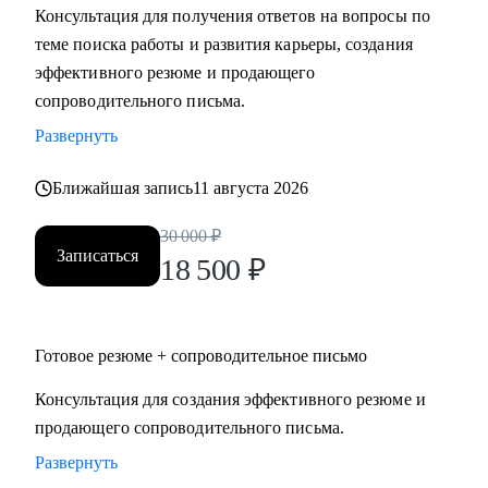
Консультация для получения ответов на вопросы по
Мидл и топ руководители.
теме поиска работы и развития карьеры, создания
• CEO/Генеральный директор
эффективного резюме и продающего
• Операционный директор/Исполнительный директор
сопроводительного письма.
• Коммерческий директор/Директор по продажам
Развернуть
• CFO/ Финансовый директор
• Технический директор
Ближайшая запись
11 августа 2026
• Директор по производству
• ИТ-директор
30 000
₽
• Директор по логистике и закупкам
Записаться
18 500
₽
• Директор по стратегическому развитию
• Директор по качеству
Готовое резюме + сопроводительное письмо
Для своих клиентов я — Карьерный доктор, который
поможет «диагностировать и вылечить» проблемы в
Консультация для создания эффективного резюме и
области профессионального развития: выявить сильные
продающего сопроводительного письма.
стороны и зоны роста, понять личную профессиональную
Развернуть
уникальность, найти оптимальное и актуальное решение, а