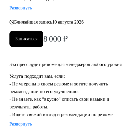
команды.
Развернуть
• Подготовиться к ревью или сложному разговору с
сотрудником/руководителем.
Ближайшая запись
10 августа 2026
8 000
₽
Кому могу помочь:
Записаться
• Специалистам всех уровней в области, операций,
категорийного менеджмента, Bizdev-менеджеров, продаж.
• Новичкам, кто только начинает свой путь и хочет
Экспресс-аудит резюме для менеджеров любого уровня
определиться с дальнейшими шагами.
• Тем, кто только стал руководителем: как работать с
Услуга подходит вам, если:
командой, выстраивать эффективные процессы,
- Не уверены в своем резюме и хотите получить
мотивировать, как работать с заказчиками и
рекомендации по его улучшению.
руководителями.
- Не знаете, как "вкусно" описать свои навыки и
• Опытным руководителям, кто испытывает сложности в
результаты работы.
работе с командой или не понимает как дальше расти.
- Ищете свежий взгляд и рекомендации по резюме
Развернуть