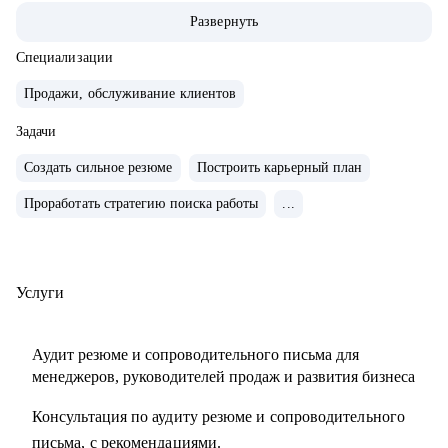
• Опыт руководства больших команд 100+ человек.
Развернуть
• Выстраивание направлений с нуля, регламенты, KPI,
мотивация.
Специализации
• Аудит и изменение действующих коммерческих
Продажи, обслуживание клиентов
процессов.
• Спикер-эксперт в Phoenix Education — бюро
Задачи
образовательных проектов.
Создать сильное резюме
Построить карьерный план
• Психологическое дополнительное образование.
Проработать стратегию поиска работы
...
С чем помогу:
• Создать резюме, привлекающее внимание и
сопроводительное письмо.
Услуги
• Как попасть в ТОП-компанию.
• Подготовиться к интервью.
Аудит резюме и сопроводительного письма для
• Определиться с карьерной целью.
менеджеров, руководителей продаж и развития бизнеса
• Разработать индивидуальный план развития с любого
Консультация по аудиту резюме и сопроводительного
уровня до руководителя подразделения.
письма, с рекомендациями.
• Разработать план работы по управлению и мотивацией