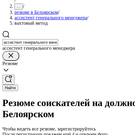
/
/
...
резюме в Белоярском
/
ассистент генерального менеджера
/
вахтовый метод
ассистент генерального менеджера
Резюме
Найти
Резюме соискателей на должно
Белоярском
Чтобы видеть все резюме, зарегистрируйтесь
После регистрации покажем ещё 4 и откроем фото