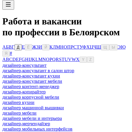
Работа и вакансии
по профессии в Белоярском
А
Б
В
Г
Е
Ж
З
И
К
Л
М
Н
О
П
Р
С
Т
У
Ф
Х
Ц
Ч
Ш
Э
Ю
Д
Ё
Й
Щ
Ы
#
Я
A
B
C
D
E
F
G
H
I
J
K
L
M
N
O
P
Q
R
S
T
U
V
W
X
Y
Z
дизайнер-консультант
дизайнер-консультант в салон штор
дизайнер-консультант кухни
дизайнер-консультант мебели
дизайнер контент-менеджер
дизайнер-копирайтер
дизайнер корпусной мебели
дизайнер кухни
дизайнер машинной вышивки
дизайнер мебели
дизайнер мебели и интерьера
дизайнер-мерчендайзер
дизайнер мобильных интерфейсов