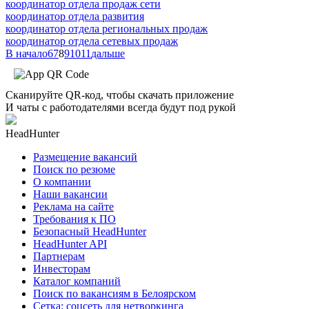
координатор отдела продаж сети
координатор отдела развития
координатор отдела региональных продаж
координатор отдела сетевых продаж
В начало
6
7
8
9
10
11
дальше
Сканируйте QR-код, чтобы скачать приложение
И чаты с работодателями всегда будут под рукой
HeadHunter
Размещение вакансий
Поиск по резюме
О компании
Наши вакансии
Реклама на сайте
Требования к ПО
Безопасный HeadHunter
HeadHunter API
Партнерам
Инвесторам
Каталог компаний
Поиск по вакансиям в Белоярском
Сетка: соцсеть для нетворкинга