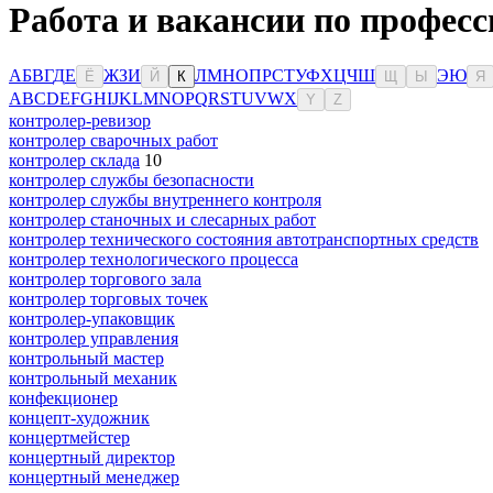
Работа и вакансии по профес
А
Б
В
Г
Д
Е
Ж
З
И
Л
М
Н
О
П
Р
С
Т
У
Ф
Х
Ц
Ч
Ш
Э
Ю
Ё
Й
К
Щ
Ы
Я
A
B
C
D
E
F
G
H
I
J
K
L
M
N
O
P
Q
R
S
T
U
V
W
X
Y
Z
контролер-ревизор
контролер сварочных работ
контролер склада
10
контролер службы безопасности
контролер службы внутреннего контроля
контролер станочных и слесарных работ
контролер технического состояния автотранспортных средств
контролер технологического процесса
контролер торгового зала
контролер торговых точек
контролер-упаковщик
контролер управления
контрольный мастер
контрольный механик
конфекционер
концепт-художник
концертмейстер
концертный директор
концертный менеджер