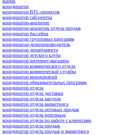
конюх
координатор
координатор BTL-проектов
координатор call-центра
координатор-аналитик
координатор-аналитик отдела продаж
координатор бассейна
координатор групповых программ
координатор-делопроизводитель
координатор департамента
координатор детского клуба
координатор интернет-магазина
координатор коммерческого отдела
координатор коммерческой службы
координатор мероприятий
координатор образовательных программ
координатор отдела
координатор отдела доставки
координатор отдела закупок
координатор отдела маркетинга
координатор отдела оптовых продаж
координатор отдела персонала
координатор отдела по работе с клиентами
координатор отдела продаж
координатор отдела продаж и маркетинга