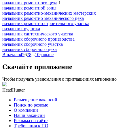
начальник ремонтного цеха
1
начальник ремонтной зоны
начальник ремонтно-механических мастерских
начальник ремонтно-механического цеха
начальник ремонтно-строительного участка
начальник рудника
начальник сантехнического участка
начальник сборочного производства
начальник сборочного участка
начальник сборочного цеха
В начало
4
5
6
7
8
...
10
дальше
Скачайте приложение
Чтобы получать уведомления о приглашениях мгновенно
HeadHunter
Размещение вакансий
Поиск по резюме
О компании
Наши вакансии
Реклама на сайте
Требования к ПО