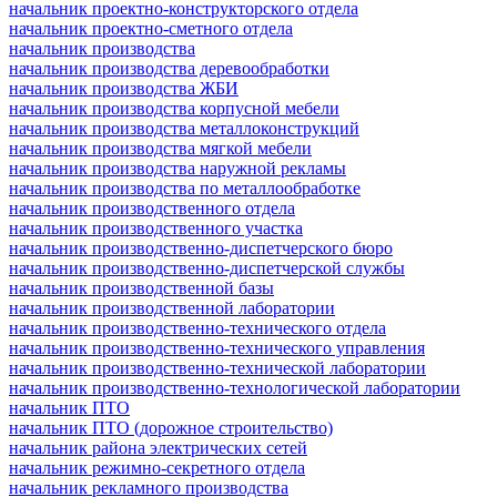
начальник проектно-конструкторского отдела
начальник проектно-сметного отдела
начальник производства
начальник производства деревообработки
начальник производства ЖБИ
начальник производства корпусной мебели
начальник производства металлоконструкций
начальник производства мягкой мебели
начальник производства наружной рекламы
начальник производства по металлообработке
начальник производственного отдела
начальник производственного участка
начальник производственно-диспетчерского бюро
начальник производственно-диспетчерской службы
начальник производственной базы
начальник производственной лаборатории
начальник производственно-технического отдела
начальник производственно-технического управления
начальник производственно-технической лаборатории
начальник производственно-технологической лаборатории
начальник ПТО
начальник ПТО (дорожное строительство)
начальник района электрических сетей
начальник режимно-секретного отдела
начальник рекламного производства