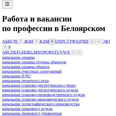
Работа и вакансии
по профессии в Белоярском
А
Б
В
Г
Д
Е
Ж
З
И
К
Л
М
О
П
Р
С
Т
У
Ф
Х
Ц
Ч
Ш
Э
Ю
Ё
Й
Н
Щ
Ы
#
Я
A
B
C
D
E
F
G
H
I
J
K
L
M
N
O
P
Q
R
S
T
U
V
W
X
Y
Z
начальник охраны
начальник охраны группы объектов
начальник охраны объекта
начальник очистных сооружений
начальник ПДО
начальник печатного цеха
начальник планово-диспетчерского бюро
начальник планово-диспетчерского отдела
начальник планово-производственного отдела
начальник планово-экономического отдела
начальник полиграфического производства
начальник правового отдела
начальник правового управления