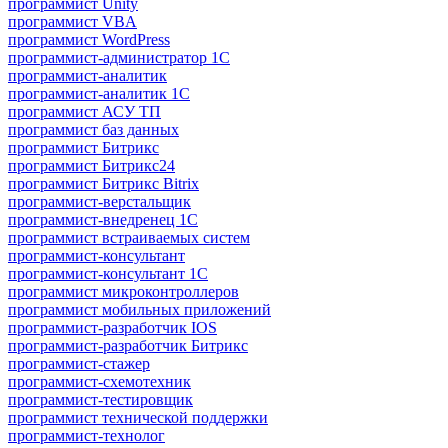
программист Unity
программист VBA
программист WordPress
программист-администратор 1С
программист-аналитик
программист-аналитик 1С
программист АСУ ТП
программист баз данных
программист Битрикс
программист Битрикс24
программист Битрикс Bitrix
программист-верстальщик
программист-внедренец 1С
программист встраиваемых систем
программист-консультант
программист-консультант 1C
программист микроконтроллеров
программист мобильных приложений
программист-разработчик IOS
программист-разработчик Битрикс
программист-стажер
программист-схемотехник
программист-тестировщик
программист технической поддержки
программист-технолог