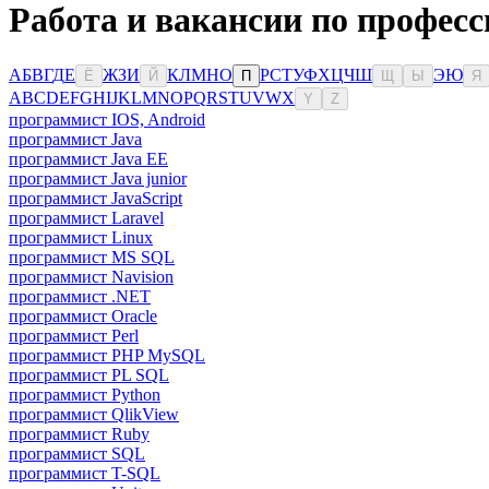
Работа и вакансии по профес
А
Б
В
Г
Д
Е
Ж
З
И
К
Л
М
Н
О
Р
С
Т
У
Ф
Х
Ц
Ч
Ш
Э
Ю
Ё
Й
П
Щ
Ы
Я
A
B
C
D
E
F
G
H
I
J
K
L
M
N
O
P
Q
R
S
T
U
V
W
X
Y
Z
программист IOS, Android
программист Java
программист Java EE
программист Java junior
программист JavaScript
программист Laravel
программист Linux
программист MS SQL
программист Navision
программист .NET
программист Oracle
программист Perl
программист PHP MySQL
программист PL SQL
программист Python
программист QlikView
программист Ruby
программист SQL
программист T-SQL