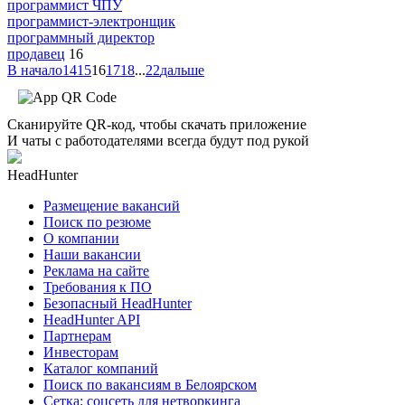
программист ЧПУ
программист-электронщик
программный директор
продавец
16
В начало
14
15
16
17
18
...
22
дальше
Сканируйте QR-код, чтобы скачать приложение
И чаты с работодателями всегда будут под рукой
HeadHunter
Размещение вакансий
Поиск по резюме
О компании
Наши вакансии
Реклама на сайте
Требования к ПО
Безопасный HeadHunter
HeadHunter API
Партнерам
Инвесторам
Каталог компаний
Поиск по вакансиям в Белоярском
Сетка: соцсеть для нетворкинга