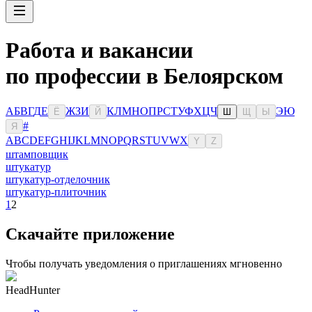
Работа и вакансии
по профессии в Белоярском
А
Б
В
Г
Д
Е
Ж
З
И
К
Л
М
Н
О
П
Р
С
Т
У
Ф
Х
Ц
Ч
Э
Ю
Ё
Й
Ш
Щ
Ы
#
Я
A
B
C
D
E
F
G
H
I
J
K
L
M
N
O
P
Q
R
S
T
U
V
W
X
Y
Z
штамповщик
штукатур
штукатур-отделочник
штукатур-плиточник
1
2
Скачайте приложение
Чтобы получать уведомления о приглашениях мгновенно
HeadHunter