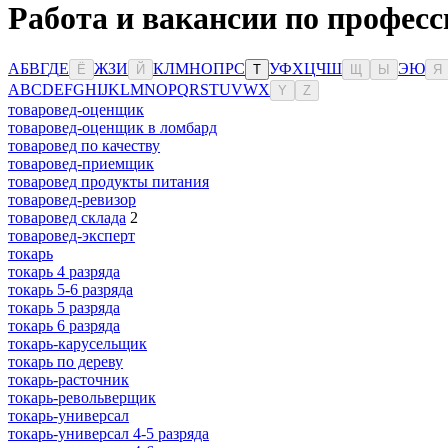
Работа и вакансии по профес
А
Б
В
Г
Д
Е
Ж
З
И
К
Л
М
Н
О
П
Р
С
У
Ф
Х
Ц
Ч
Ш
Э
Ю
Ё
Й
Т
Щ
Ы
Я
A
B
C
D
E
F
G
H
I
J
K
L
M
N
O
P
Q
R
S
T
U
V
W
X
Y
Z
товаровед-оценщик
товаровед-оценщик в ломбард
товаровед по качеству
товаровед-приемщик
товаровед продукты питания
товаровед-ревизор
товаровед склада
2
товаровед-эксперт
токарь
токарь 4 разряда
токарь 5-6 разряда
токарь 5 разряда
токарь 6 разряда
токарь-карусельщик
токарь по дереву
токарь-расточник
токарь-револьверщик
токарь-универсал
токарь-универсал 4-5 разряда