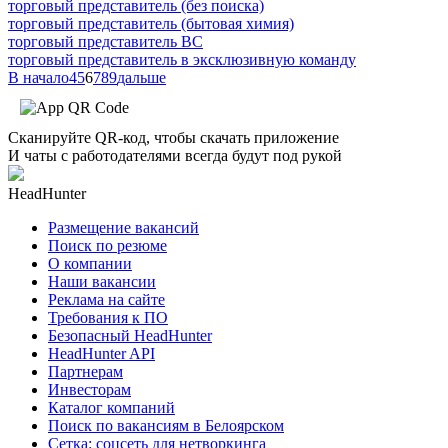
торговый представитель (без поиска)
торговый представитель (бытовая химия)
торговый представитель ВС
торговый представитель в эксклюзивную команду
В начало
4
5
6
7
8
9
дальше
Сканируйте QR-код, чтобы скачать приложение
И чаты с работодателями всегда будут под рукой
HeadHunter
Размещение вакансий
Поиск по резюме
О компании
Наши вакансии
Реклама на сайте
Требования к ПО
Безопасный HeadHunter
HeadHunter API
Партнерам
Инвесторам
Каталог компаний
Поиск по вакансиям в Белоярском
Сетка: соцсеть для нетворкинга