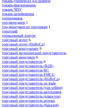
токарь-универсал 4-6 разряда
токарь-фрезеровщик
токарь ЧПУ
токарь-шлифовщик
тонировщик
топ-менеджер
1
топ-менеджер по продажам
1
топограф
торакальный хирург
торговый агент
6
торговый агент (HoReCa)
торговый консультант
9
торговый медицинский представитель
торговый менеджер
6
торговый представитель
6
торговый представитель (B2B)
торговый представитель BC
торговый представитель FMCG
торговый представитель (HoReCa)
торговый представитель on trade
торговый представитель (van selling)
торговый представитель автохимия
торговый представитель (алкоголь)
торговый представитель аптеки
торговый представитель (бакалея)