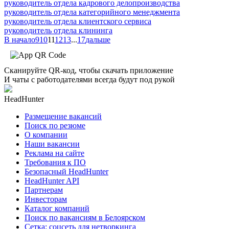
руководитель отдела кадрового делопроизводства
руководитель отдела категорийного менеджмента
руководитель отдела клиентского сервиса
руководитель отдела клининга
В начало
9
10
11
12
13
...
17
дальше
Сканируйте QR-код, чтобы скачать приложение
И чаты с работодателями всегда будут под рукой
HeadHunter
Размещение вакансий
Поиск по резюме
О компании
Наши вакансии
Реклама на сайте
Требования к ПО
Безопасный HeadHunter
HeadHunter API
Партнерам
Инвесторам
Каталог компаний
Поиск по вакансиям в Белоярском
Сетка: соцсеть для нетворкинга