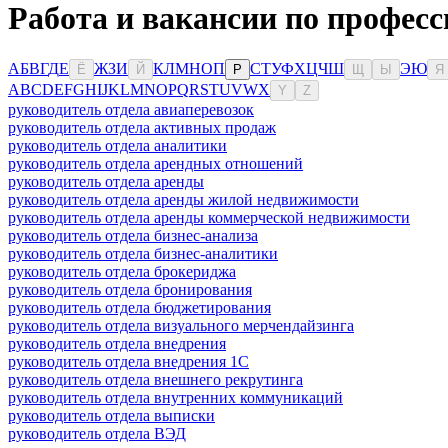
Работа и вакансии по профес
А
Б
В
Г
Д
Е
Ж
З
И
К
Л
М
Н
О
П
С
Т
У
Ф
Х
Ц
Ч
Ш
Э
Ю
Ё
Й
Р
Щ
Ы
Я
A
B
C
D
E
F
G
H
I
J
K
L
M
N
O
P
Q
R
S
T
U
V
W
X
Y
Z
руководитель отдела авиаперевозок
руководитель отдела активных продаж
руководитель отдела аналитики
руководитель отдела арендных отношений
руководитель отдела аренды
руководитель отдела аренды жилой недвижимости
руководитель отдела аренды коммерческой недвижимости
руководитель отдела бизнес-анализа
руководитель отдела бизнес-аналитики
руководитель отдела брокериджа
руководитель отдела бронирования
руководитель отдела бюджетирования
руководитель отдела визуального мерчендайзинга
руководитель отдела внедрения
руководитель отдела внедрения 1С
руководитель отдела внешнего рекрутинга
руководитель отдела внутренних коммуникаций
руководитель отдела выписки
руководитель отдела ВЭД