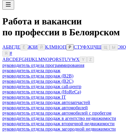
Работа и вакансии
по профессии в Белоярском
А
Б
В
Г
Д
Е
Ж
З
И
К
Л
М
Н
О
П
С
Т
У
Ф
Х
Ц
Ч
Ш
Э
Ю
Ё
Й
Р
Щ
Ы
#
Я
A
B
C
D
E
F
G
H
I
J
K
L
M
N
O
P
Q
R
S
T
U
V
W
X
Y
Z
руководитель отдела программирования
руководитель отдела продаж
руководитель отдела продаж (B2B)
руководитель отдела продаж (B2C)
руководитель отдела продаж call-центр
руководитель отдела продаж (HoReCa)
руководитель отдела продаж IT
руководитель отдела продаж автозапчастей
руководитель отдела продаж автомобилей
руководитель отдела продаж автомобилей с пробегом
руководитель отдела продаж в агентство недвижимости
руководитель отдела продаж вторичной недвижимости
руководитель отдела продаж загородной недвижимости